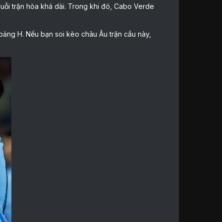
huỗi trận hòa khá dài. Trong khi đó, Cabo Verde
 bảng H. Nếu bạn soi kèo châu Âu trận cầu này,