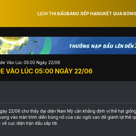
LỊCH THI ĐẤU
BẢNG XẾP HẠNG
KẾT QUẢ BÓNG
de Vào Lúc 05:00 Ngày 22/06
E VÀO LÚC 05:00 NGÀY 22/06
y 22/06 cho thấy đại diện Nam Mỹ cần khẳng định vị thế hạt giống 
ọng vào màn trình diễn bùng nổ của các ngôi sao để giành lợi thế qu
 về cục diện trận đấu sắp tới.