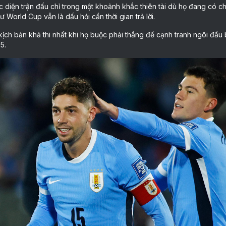
 diện trận đấu chỉ trong một khoảnh khắc thiên tài dù họ đang có c
 World Cup vẫn là dấu hỏi cần thời gian trả lời.
kịch bản khả thi nhất khi họ buộc phải thắng để cạnh tranh ngôi đầu
5.