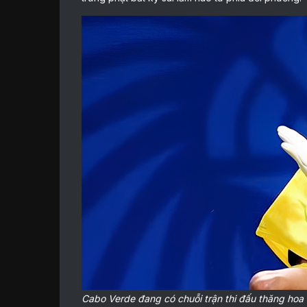
Cabo Verde đang có chuỗi trận thi đấu thăng hoa