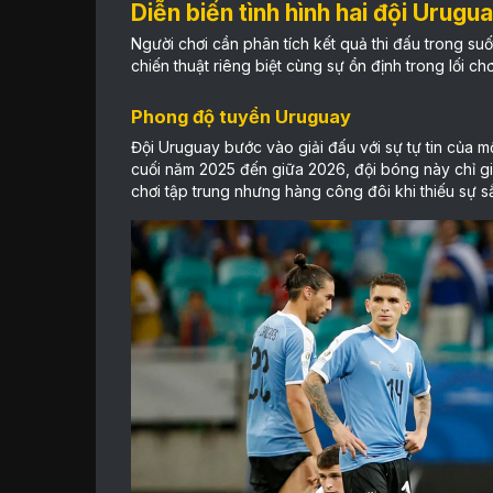
Diễn biến tình hình hai đội Urug
Người chơi cần phân tích kết quả thi đấu trong su
chiến thuật riêng biệt cùng sự ổn định trong lối chơ
Phong độ tuyển Uruguay
Đội Uruguay bước vào giải đấu với sự tự tin của mộ
cuối năm 2025 đến giữa 2026, đội bóng này chỉ già
chơi tập trung nhưng hàng công đôi khi thiếu sự sắ