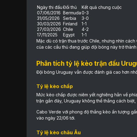
Ngày thi đấu
Đối thủ
Kết quả chung cuộc
07/06/2016
Bermuda
0-3
31/05/2026
Serbia
3-0
30/03/2026
Finland
1-1
27/03/2026
Chile
4-2
17/11/2025
Egypt
1-1
Mặc dù có trận thua trước Chile, nhưng nhìn cách
của các cầu thủ đang giúp đội bóng này trở thành
Phân tích tỷ lệ kèo trận đấu Ur
Đội bóng Uruguay vẫn được đánh giá cao hơn nhờ k
Tỷ lệ kèo chấp
Mức kèo chấp được niêm yết nghiêng hẳn về phía Ur
trận gần đây, Uruguay không thể thắng cách biệt, 
Cabo Verde với phong độ thắng kèo ấn tượng gần 
vào ngày 22/06 tới.
Tỷ lệ kèo châu Âu