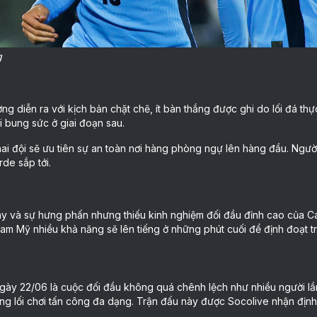
g
g diễn ra với kịch bản chặt chẽ, ít bàn thắng được ghi do lối đá 
hi bung sức ở giai đoạn sau.
ai đội sẽ ưu tiên sự an toàn nơi hàng phòng ngự lên hàng đầu. Người c
de sắp tới.
 và sự hưng phấn nhưng thiếu kinh nghiệm đối đầu đỉnh cao của Cab
am Mỹ nhiều khả năng sẽ lên tiếng ở những phút cuối để định đoạt t
gày 22/06 là cuộc đối đầu không quá chênh lệch như nhiều người 
ong lối chơi tấn công đa dạng. Trận đấu này được Socolive nhận đị