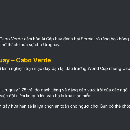
 Cabo Verde cầm hòa Ai Cập hay đánh bại Serbia, rõ ràng họ không ph
 thử thách thực sự cho Uruguay.
uguay – Cabo Verde
inh nghiệm trận mạc dày dạn tại đấu trường World Cup nhưng Cabo Ve
uguay 1.75 trái do danh tiếng và đẳng cấp vượt trội của các ngôi sa
việc đặt niềm tin quá lớn vào họ là khá mạo hiểm.
đây hứa hẹn sẽ là lựa chọn an toàn cho người chơi. Bạn có thể ch