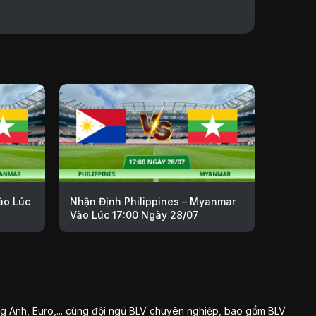
ào Lúc
Nhận Định Philippines – Myanmar
Vào Lúc 17:00 Ngày 28/07
ng Anh, Euro,... cùng đội ngũ BLV chuyên nghiệp, bao gồm BLV