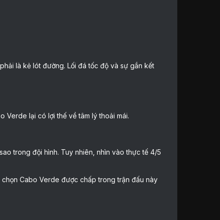
ải là kẻ lót đường. Lối đá tốc độ và sự gắn kết
rde lại có lợi thế về tâm lý thoải mái.
o trong đội hình. Tuy nhiên, nhìn vào thực tế 4/5
ốt chọn Cabo Verde được chấp trong trận đấu này