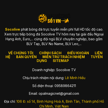
xây dựng từ tiêu chuẩn cao
Ngay khi ra mắt, chúng tôi đã theo đuổi triết lý rõ ràng:
“Trải
nghiệm tốt mới xứng đáng để phục vụ fan bóng đá.”
Chính vì
vậy, mọi thứ từ giao diện, tốc độ load trang, hệ thống server,
đến chất lượng truyền dẫn đều được tối ưu liên tục. Bạn có
thể cảm nhận sự khác biệt ngay khi vào website: sạch, nhẹ,
Socolive
phát bóng đá trực tuyến miễn phí full HD tốc độ cao.
mượt và luôn sẵn sàng cho trận đấu quan trọng.
Xem trực tiếp bóng đá Socolive TV hôm nay tại giải đấu Ngoại
Hạng Anh, Euro,... cùng đội ngũ BLV chuyên nghiệp, bao gồm
Một vài giá trị thương hiệu luôn được đặt lên hàng đầu gồm:
BLV Tap, BLV No Name, BLV Leo,...
Tốc độ truyền tải mạnh
, hạn chế tối đa delay.
VỀ CHÚNG TÔI
CHÍNH SÁCH
ĐIỀU KHOẢN
LIÊN
Chất lượng hình ảnh ổn định
, luôn ưu tiên Full HD.
HỆ
BẢN QUYỀN
MIỄN TRỪ TRÁCH NHIỆM
TUYỂN
DỤNG
SITEMAP
Hệ thống server chịu tải tốt
, đặc biệt vào trận hot.
Doanh nghiệp: Socolive TV
Giao diện đơn giản
, phù hợp thói quen của fan Việt.
Chịu trách nhiệm nội dung:
Lê Minh Hiếu
Socolive sinh ra để giải quyết vấn đề gì?
Số điện thoại: 09589864211
Thị trường xem bóng đá online thì nhiều, nhưng phần lớn
đều gặp những vấn đề khiến fan “cạn lời”: quảng cáo che kín
Email:
opalmagicnet@gmail.com
màn hình, link die bất chợt, server lag đến mức xem bóng đá
mà như đang xem slideshow, hay độ trễ đến cả phút so với
Địa chỉ:
106 Đ. số 14, Bình Hưng Hoà A, Bình Tân, Thành phố Hồ
truyền hình.
Chí Minh, Việt Nam