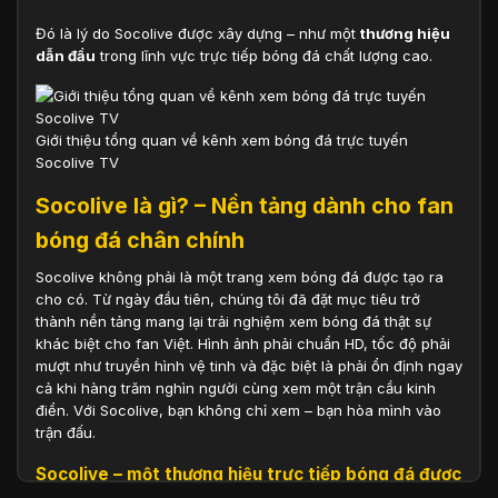
Đó là lý do Socolive được xây dựng – như một
thương hiệu
dẫn đầu
trong lĩnh vực trực tiếp bóng đá chất lượng cao.
Giới thiệu tổng quan về kênh xem bóng đá trực tuyến
Socolive TV
Socolive là gì? – Nền tảng dành cho fan
bóng đá chân chính
Socolive không phải là một trang xem bóng đá được tạo ra
cho có. Từ ngày đầu tiên, chúng tôi đã đặt mục tiêu trở
thành nền tảng mang lại trải nghiệm xem bóng đá thật sự
khác biệt cho fan Việt. Hình ảnh phải chuẩn HD, tốc độ phải
mượt như truyền hình vệ tinh và đặc biệt là phải ổn định ngay
cả khi hàng trăm nghìn người cùng xem một trận cầu kinh
điển. Với Socolive, bạn không chỉ xem – bạn hòa mình vào
trận đấu.
Socolive – một thương hiệu trực tiếp bóng đá được