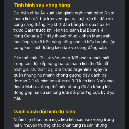
Tình hình sau vòng bảng
Đại diện châu Âu xuất sắc giành ngôi nhất bảng B với
thành tích bất bại trọn vẹn qua ba lượt trận thi đấu vô
cùng căng thẳng. Họ khởi đầu bằng kết quả hòa 1-1
trước Qatar trước khi liên tiếp đánh bại Bosnia 4-1
cùng Canada 2-1 đầy thuyết phục. Johan Manzambi
tỏa sáng rực rỡ trên hàng công nhờ sở hữu ba pha lập
công kèm một đường kiến tạo vô cùng đẳng cấp.
Tập thể châu Phi lọt vào vòng 1/16 nhờ tư cách một
trong tám đội xếp hạng ba có thành tích thi đấu tốt
nhất giải. Dù thảm bại 0-3 trước Argentina ngày ra
quân nhưng họ nhanh chóng gượng dậy đánh bại
Jordan 2-1 rồi cầm hòa Austria 3-3 kịch tính. Ngôi sao
Riyad Mahrez đang thể hiện phong độ ấn tượng khi
đóng góp hai cú sút tung lưới đối phương cực kỳ đẹp
mắt.
Danh sách đội hình dự kiến
Nhằm hiện thực hóa mục tiêu tiến sâu vào vòng trong
hai vị thuyền trưởng chắc chắn tung ra sân những