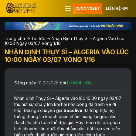
CƯỢC VSBET
LIÊN HỆ KM
Trang chủ
->
Tin tức
->
Nhận Định Thụy Sĩ – Algeria Vào Lúc
10:00 Ngày 03/07 Vòng 1/16
NHẬN ĐỊNH THỤY SĨ – ALGERIA VÀO LÚC
10:00 NGÀY 03/07 VÒNG 1/16
Đăng ngày
01.07.2026
bởi
Lê Minh Hiếu
Nhận định Thụy Sĩ – Algeria vào lúc 10:00 ngày 03/07
thu hút sự chú ý lớn khi hai nền bóng đá tranh vé đi
tiếp. Đội ngũ chuyên gia
Socolive
đã tổng hợp hệ
thống thông tin khách quan nhằm mang lại góc nhìn
đa chiều cho toàn thể độc giả. Hãy theo dõi bài phân
tích chuyên sâu dưới đây nhằm nắm bắt trọn vẹn diễn
biến chiến thuật trước giờ bóng lăn chính thức.