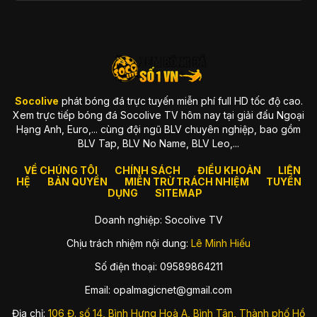
Socolive
phát bóng đá trực tuyến miễn phí full HD tốc độ cao.
Xem trực tiếp bóng đá Socolive TV hôm nay tại giải đấu Ngoại
Hạng Anh, Euro,... cùng đội ngũ BLV chuyên nghiệp, bao gồm
BLV Tap, BLV No Name, BLV Leo,...
VỀ CHÚNG TÔI
CHÍNH SÁCH
ĐIỀU KHOẢN
LIÊN
HỆ
BẢN QUYỀN
MIỄN TRỪ TRÁCH NHIỆM
TUYỂN
DỤNG
SITEMAP
Doanh nghiệp: Socolive TV
Chịu trách nhiệm nội dung:
Lê Minh Hiếu
Số điện thoại: 09589864211
Email:
opalmagicnet@gmail.com
Địa chỉ:
106 Đ. số 14, Bình Hưng Hoà A, Bình Tân, Thành phố Hồ