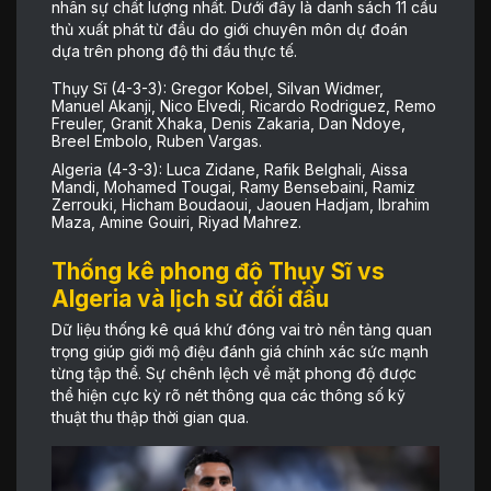
nhân sự chất lượng nhất. Dưới đây là danh sách 11 cầu
thủ xuất phát từ đầu do giới chuyên môn dự đoán
dựa trên phong độ thi đấu thực tế.
Thụy Sĩ (4-3-3): Gregor Kobel, Silvan Widmer,
Manuel Akanji, Nico Elvedi, Ricardo Rodriguez, Remo
Freuler, Granit Xhaka, Denis Zakaria, Dan Ndoye,
Breel Embolo, Ruben Vargas.
Algeria (4-3-3): Luca Zidane, Rafik Belghali, Aissa
Mandi, Mohamed Tougai, Ramy Bensebaini, Ramiz
Zerrouki, Hicham Boudaoui, Jaouen Hadjam, Ibrahim
Maza, Amine Gouiri, Riyad Mahrez.
Thống kê phong độ Thụy Sĩ vs
Algeria và lịch sử đối đầu
Dữ liệu thống kê quá khứ đóng vai trò nền tảng quan
trọng giúp giới mộ điệu đánh giá chính xác sức mạnh
từng tập thể. Sự chênh lệch về mặt phong độ được
thể hiện cực kỳ rõ nét thông qua các thông số kỹ
thuật thu thập thời gian qua.