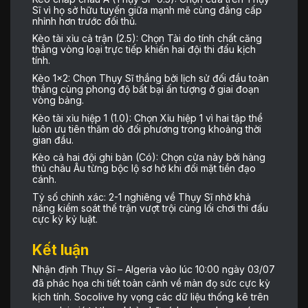
Sĩ vì họ sở hữu tuyến giữa mạnh mẽ cùng đẳng cấp
nhỉnh hơn trước đối thủ.
Kèo tài xỉu cả trận (2.5): Chọn Tài do tính chất căng
thẳng vòng loại trực tiếp khiến hai đội thi đấu kịch
tính.
Kèo 1×2: Chọn Thụy Sĩ thắng bởi lịch sử đối đầu toàn
thắng cùng phong độ bất bại ấn tượng ở giai đoạn
vòng bảng.
Kèo tài xỉu hiệp 1 (1.0): Chọn Xỉu hiệp 1 vì hai tập thể
luôn ưu tiên thăm dò đối phương trong khoảng thời
gian đầu.
Kèo cả hai đội ghi bàn (Có): Chọn cửa này bởi hàng
thủ châu Âu từng bộc lộ sơ hở khi đối mặt tiền đạo
cánh.
Tỷ số chính xác: 2-1 nghiêng về Thụy Sĩ nhờ khả
năng kiểm soát thế trận vượt trội cùng lối chơi thi đấu
cực kỳ kỷ luật.
Kết luận
Nhận định Thụy Sĩ – Algeria vào lúc 10:00 ngày 03/07
đã phác họa chi tiết toàn cảnh về màn đọ sức cực kỳ
kịch tính. Socolive hy vọng các dữ liệu thống kê trên