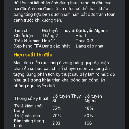
dữ liệu chi tiết phản ánh đúng thực trạng thi đấu của
hai đội. Anh em đam mê cá cược có thể tham khảo
bảng tổng hợp bên dưới nhằm nắm bắt bức tranh toàn
cảnh trước khi xuống tiền.
Tiêu chí
Đội tuyển Thụy Sĩ
Đội tuyển Algeria
Chuỗi trận
Thắng 2
Hòa 1
Trận khai màn
Hòa 1-1
Thua 0-3
Xếp hạng FIFA
Đang cập nhật
Đang cập nhật
Hiệu suất thi đấu
Màn trình diễn rực sáng ở vòng bảng giúp đại diện
châu Âu sở hữu các chỉ số chuyên môn vô cùng ấn
tượng. Bảng phân tích kỹ thuật sau đây làm rõ mức độ
hiệu quả trong khâu triển khai bóng tấn công lẫn
phòng ngự tuyến dưới.
Đội tuyển Thụy
Đội tuyển
Thông số kỹ thuật
Sĩ
Algeria
Tỷ lệ kiểm soát
55%
48%
bóng
Tỷ lệ cản phá
70%
50%
Bàn thắng trung
2.33
1.66
bình