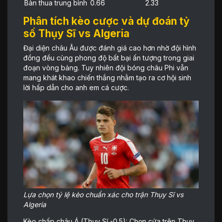
Bàn thua trung bình
0.66
2.33
Phân tích kèo cược và dự đoán tỷ
số Thụy Sĩ vs Algeria
Đại diện châu Âu được đánh giá cao hơn nhờ đội hình
đồng đều cùng phong độ bất bại ấn tượng trong giai
đoạn vòng bảng. Tuy nhiên đội bóng châu Phi vẫn
mang khát khao chiến thắng nhằm tạo ra cơ hội sinh
lời hấp dẫn cho anh em cá cược.
Lựa chọn tỷ lệ kèo chuẩn xác cho trận Thụy Sĩ vs
Algeria
Kèo chấp châu Á (Thụy Sĩ -0.5): Chọn cửa trên Thụy