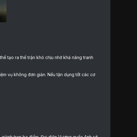
 thể tạo ra thế trận khó chịu nhờ khả năng tranh
hiệm vụ không đơn giản. Nếu tận dụng tốt các cơ
 giành trọn ba điểm. Đại diện Vương quốc Anh sở