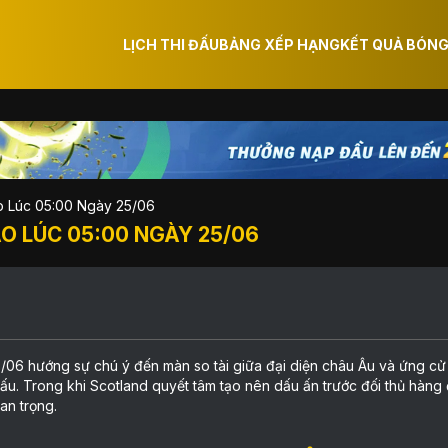
LỊCH THI ĐẤU
BẢNG XẾP HẠNG
KẾT QUẢ BÓNG
ào Lúc 05:00 Ngày 25/06
O LÚC 05:00 NGÀY 25/06
5/06 hướng sự chú ý đến màn so tài giữa đại diện châu Âu và ứng cử 
ấu. Trong khi Scotland quyết tâm tạo nên dấu ấn trước đối thủ hàng 
an trọng.