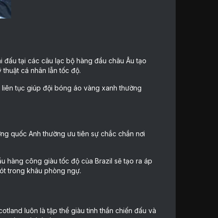
hi đấu tại các câu lạc bộ hàng đầu châu Âu tạo
thuật cá nhân lẫn tốc độ.
p liên tục giúp đội bóng áo vàng xanh thường
Vương quốc Anh thường ưu tiên sự chắc chắn nơi
ầu hàng công giàu tốc độ của Brazil sẽ tạo ra áp
 sót trong khâu phòng ngự.
otland luôn là tập thể giàu tinh thần chiến đấu và