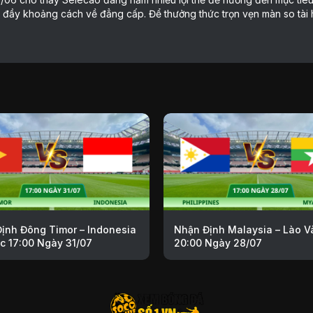
ấp đầy khoảng cách về đẳng cấp. Để thưởng thức trọn vẹn màn so tài
ịnh Đông Timor – Indonesia
Nhận Định Malaysia – Lào V
c 17:00 Ngày 31/07
20:00 Ngày 28/07