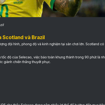
zil
 Scotland và Brazil
lượng đội hình, phong độ và kinh nghiệm tại sân chơi lớn. Scotland có
àu tốc độ của Selecao, việc bảo toàn khung thành trong 90 phút là n
ức giành chiến thắng thuyết phục.
5/06 cho thấy Selecao đang nắm nhiều lợi thế để hướng đến mục tiêu