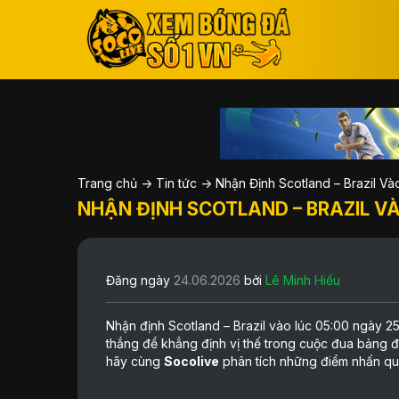
Trang chủ
->
Tin tức
->
Nhận Định Scotland – Brazil V
NHẬN ĐỊNH SCOTLAND – BRAZIL VÀ
Đăng ngày
24.06.2026
bởi
Lê Minh Hiếu
Nhận định Scotland – Brazil vào lúc 05:00 ngày 2
thắng để khẳng định vị thế trong cuộc đua bảng đ
hãy cùng
Socolive
phân tích những điểm nhấn qu