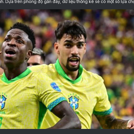
h. Dựa trên phong độ gần đây, dữ liệu thống kê sẽ có một số lựa ch