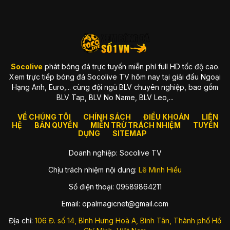
Socolive
phát bóng đá trực tuyến miễn phí full HD tốc độ cao.
Xem trực tiếp bóng đá Socolive TV hôm nay tại giải đấu Ngoại
Hạng Anh, Euro,... cùng đội ngũ BLV chuyên nghiệp, bao gồm
BLV Tap, BLV No Name, BLV Leo,...
VỀ CHÚNG TÔI
CHÍNH SÁCH
ĐIỀU KHOẢN
LIÊN
HỆ
BẢN QUYỀN
MIỄN TRỪ TRÁCH NHIỆM
TUYỂN
DỤNG
SITEMAP
Doanh nghiệp: Socolive TV
Chịu trách nhiệm nội dung:
Lê Minh Hiếu
Số điện thoại: 09589864211
Email:
opalmagicnet@gmail.com
Địa chỉ:
106 Đ. số 14, Bình Hưng Hoà A, Bình Tân, Thành phố Hồ