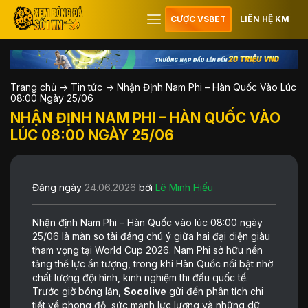
CƯỢC VSBET
LIÊN HỆ KM
Trang chủ
->
Tin tức
->
Nhận Định Nam Phi – Hàn Quốc Vào Lúc
08:00 Ngày 25/06
NHẬN ĐỊNH NAM PHI – HÀN QUỐC VÀO
LÚC 08:00 NGÀY 25/06
Đăng ngày
24.06.2026
bởi
Lê Minh Hiếu
Nhận định Nam Phi – Hàn Quốc vào lúc 08:00 ngày
25/06 là màn so tài đáng chú ý giữa hai đại diện giàu
tham vọng tại World Cup 2026. Nam Phi sở hữu nền
tảng thể lực ấn tượng, trong khi Hàn Quốc nổi bật nhờ
chất lượng đội hình, kinh nghiệm thi đấu quốc tế.
Trước giờ bóng lăn,
Socolive
gửi đến phân tích chi
tiết về phong độ, sức mạnh lực lượng và những dữ