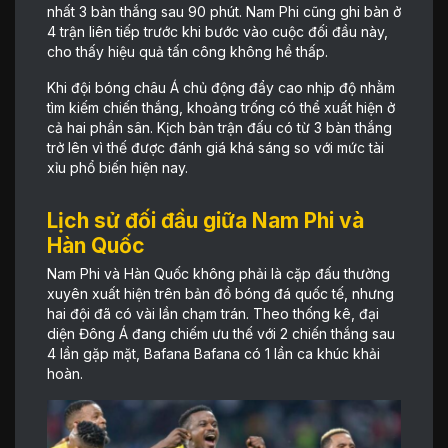
nhất 3 bàn thắng sau 90 phút. Nam Phi cũng ghi bàn ở
4 trận liên tiếp trước khi bước vào cuộc đối đầu này,
cho thấy hiệu quả tấn công không hề thấp.
Khi đội bóng châu Á chủ động đẩy cao nhịp độ nhằm
tìm kiếm chiến thắng, khoảng trống có thể xuất hiện ở
cả hai phần sân. Kịch bản trận đấu có từ 3 bàn thắng
trở lên vì thế được đánh giá khá sáng so với mức tài
xỉu phổ biến hiện nay.
Lịch sử đối đầu giữa Nam Phi và
Hàn Quốc
Nam Phi và Hàn Quốc không phải là cặp đấu thường
xuyên xuất hiện trên bản đồ bóng đá quốc tế, nhưng
hai đội đã có vài lần chạm trán. Theo thống kê, đại
diện Đông Á đang chiếm ưu thế với 2 chiến thắng sau
4 lần gặp mặt, Bafana Bafana có 1 lần ca khúc khải
hoàn.