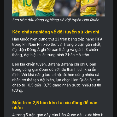
Kèo trận đấu đang nghiêng về đội tuyển Hàn Quốc
Kèo chấp nghiêng về đội tuyển xứ kim chi
Hàn Quốc hiện đứng thứ 23 trên bảng xếp hạng FIFA,
trong khi Nam Phi xếp thứ 57. Trong 5 trận gần nhất,
đại diện Đông Á ghi 10 bàn thắng và giành 3 chiến
thắng, đạt hiệu suất trung bình 2 bàn mỗi trận.
Bên kia chiến tuyến, Bafana Bafana chỉ ghi 6 bàn
trong cùng giai đoạn dù sở hữu thành tích khá ổn
định. Với khả năng tạo cơ hội tốt hơn cùng nhiều cá
nhân có thể tạo đột biến, lựa chọn Hàn Quốc ở mức
chấp từ -0,5 đến -0,75 đang nhận được nhiều sự tin
tưởng.
Mốc trên 2,5 bàn kèo tài xỉu đáng để cân
nhắc
4 trong 5 trận gần đây của Hàn Quốc đều xuất hiện ít