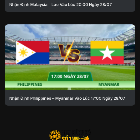
Nhận Định Malaysia – Lào Vào Lúc 20:00 Ngày 28/07
Nhận Định Philippines – Myanmar Vào Lúc 17:00 Ngày 28/07