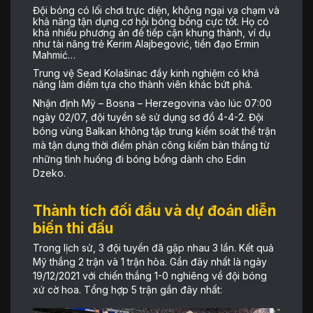
Đội bóng có lối chơi trực diện, không ngại va chạm và
khả năng tận dụng cơ hội bóng bổng cực tốt. Họ có
khá nhiều phương án để tiếp cận khung thành, ví dụ
như tài năng trẻ Kerim Alajbegović, tiền đạo Ermin
Mahmić…
Trung vệ Sead Kolašinac đầy kinh nghiệm có khả
năng làm điểm tựa cho thành viên khác bứt phá.
Nhận định Mỹ – Bosna – Herzegovina vào lúc 07:00
ngày 02/07, đội tuyển sẽ sử dụng sơ đồ 4-4-2. Đội
bóng vùng Balkan không tập trung kiểm soát thế trận
mà tận dụng thời điểm phản công kiếm bàn thắng từ
những tình huống đi bóng bổng dành cho Edin
Dzeko.
Thành tích đối đầu và dự đoán diễn
biến thi đấu
Trong lịch sử, 3 đội tuyển đã gặp nhau 3 lần. Kết quả
Mỹ thắng 2 trận và 1 trận hòa. Gần đây nhất là ngày
19/12/2021 với chiến thắng 1-0 nghiêng về đội bóng
xứ cờ hoa. Tổng hợp 5 trận gần đây nhất: