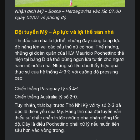
Nhận định Mỹ – Bosna – Herzegovina vào lúc 07:00
ngày 02/07 về phong độ
Đội tuyển Mỹ – Áp lực và lợi thế sân nhà
Thi đấu sân nhà là lợi thế, nhưng đây cũng là áp lực
đè nặng lên vai các cầu thủ xứ cờ hoa. Thế nhưng,
những gì đoàn quân của HLV Mauricio Pochettino thể
hiện tại bảng D đã thổi bùng ngọn lửa tự tin cho người
hâm mộ nước nhà. Những số liệu cho thấy hiệu quả
thực sự của hệ thống 4-3-3 với cường độ pressing
cao:
Chiến thắng Paraguay tỷ số 4-1.
Chiến thắng Australia tỷ số 2-0.
Tuy nhiên, thất bại trước Thổ Nhĩ Kỳ với tỷ số 2-3 đã
bộc lộ điểm yếu của Mỹ. Hàng thủ của đội tuyển vẫn
thiếu sự chắc chắn trước những pha phản công tốc
độ. Đây là điều Pochettino phải xử lý nếu muốn tiến
sâu hơn vào vòng trong.