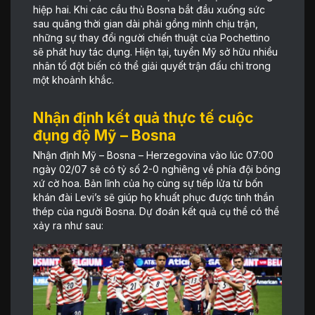
hiệp hai. Khi các cầu thủ Bosna bắt đầu xuống sức
sau quãng thời gian dài phải gồng mình chịu trận,
những sự thay đổi người chiến thuật của Pochettino
sẽ phát huy tác dụng. Hiện tại, tuyển Mỹ sở hữu nhiều
nhân tố đột biến có thể giải quyết trận đấu chỉ trong
một khoảnh khắc.
Nhận định kết quả thực tế cuộc
đụng độ Mỹ – Bosna
Nhận định Mỹ – Bosna – Herzegovina vào lúc 07:00
ngày 02/07 sẽ có tỷ số 2-0 nghiêng về phía đội bóng
xứ cờ hoa. Bản lĩnh của họ cùng sự tiếp lửa từ bốn
khán đài Levi’s sẽ giúp họ khuất phục được tinh thần
thép của người Bosna. Dự đoán kết quả cụ thể có thể
xảy ra như sau: