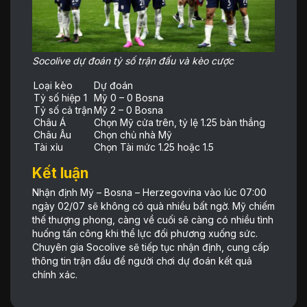
Socolive dự đoán tỷ số trận đấu và kèo cược
Loại kèo
Dự đoán
Tỷ số hiệp 1
Mỹ 0 – 0 Bosna
Tỷ số cả trận
Mỹ 2 – 0 Bosna
Châu Á
Chọn Mỹ cửa trên, tỷ lệ 1.25 bàn thắng
Châu Âu
Chọn chủ nhà Mỹ
Tài xỉu
Chọn Tài mức 1.25 hoặc 1.5
Kết luận
Nhận định Mỹ – Bosna – Herzegovina vào lúc 07:00
ngày 02/07 sẽ không có quà nhiều bất ngờ. Mỹ chiếm
thế thượng phong, càng về cuối sẽ càng có nhiều tình
huống tấn công khi thể lực đối phương xuống sức.
Chuyên gia Socolive sẽ tiếp tục nhận định, cung cấp
thông tin trận đấu để người chơi dự đoán kết quả
chính xác.