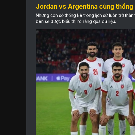
Jordan vs Argentina cùng thống
Những con số thống kê trong lịch sử luôn trở thàn
bên sẽ được biểu thị rõ ràng qua dữ liệu.