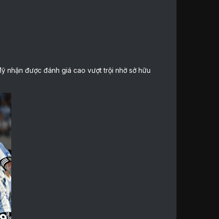
Mỹ nhận được đánh giá cao vượt trội nhờ sở hữu