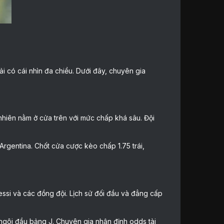
i có cái nhìn đa chiều. Dưới đây, chuyên gia
 nhiên nằm ở cửa trên với mức chấp khá sâu. Đội
rgentina. Chốt cửa cược kèo chấp 1.75 trái,
ssi và các đồng đội. Lịch sử đối đầu và đẳng cấp
 ngôi đầu bảng J. Chuyên gia nhận định odds tài