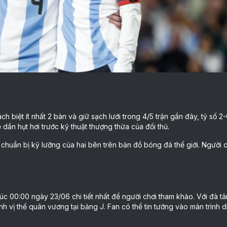
h biệt ít nhất 2 bàn và giữ sạch lưới trong 4/5 trận gần đây, tỷ số 2
dần hụt hơi trước kỹ thuật thượng thừa của đối thủ.
 chuẩn bị kỹ lưỡng của hai bên trên bản đồ bóng đá thế giới. Người 
úc 00:00 ngày 23/06 chi tiết nhất để người chơi tham khảo. Với đà tâ
 vị thế quân vương tại bảng J. Fan có thể tin tưởng vào màn trình d