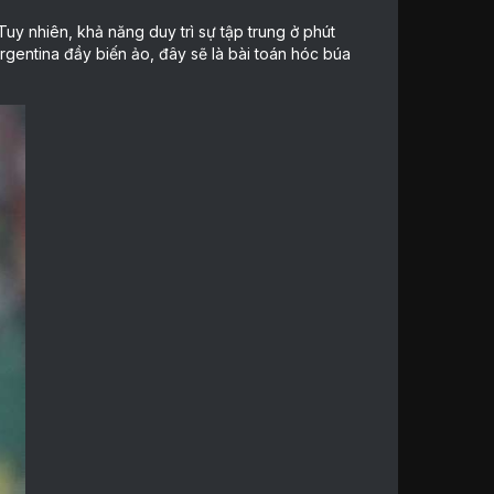
uy nhiên, khả năng duy trì sự tập trung ở phút
Argentina đầy biến ảo, đây sẽ là bài toán hóc búa