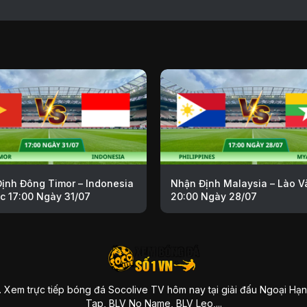
ịnh Đông Timor – Indonesia
Nhận Định Malaysia – Lào V
c 17:00 Ngày 31/07
20:00 Ngày 28/07
o. Xem trực tiếp bóng đá Socolive TV hôm nay tại giải đấu Ngoại Hạ
Tap, BLV No Name, BLV Leo,...