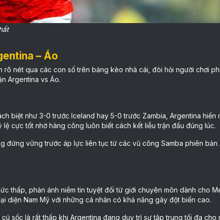
hất
gentina – Áo
õ nét qua các con số trên bảng kèo nhà cái, đòi hỏi người chơi phả
ận Argentina vs Áo.
ch biệt như 3-0 trước Iceland hay 5-0 trước Zambia, Argentina hiển
lệ cực tốt nhờ hàng công luôn biết cách kết liễu trận đấu đúng lúc.
ng đứng vững trước áp lực liên tục từ các vũ công Samba phiên bản A
c thấp, phản ánh niềm tin tuyệt đối từ giới chuyên môn dành cho Me
đại diện Nam Mỹ với những cá nhân có khả năng gây đột biến cao.
ú sốc là rất thấp khi Argentina đang duy trì sự tập trung tối đa cho