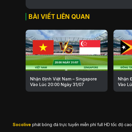
BÀI VIẾT LIÊN QUAN
Nhận Định Việt Nam – Singapore
Nhận Đ
Vào Lúc 20:00 Ngày 31/07
Vào Lú
Socolive
phát bóng đá trực tuyến miễn phí full HD tốc độ ca