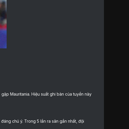
ận gặp Mauritania. Hiệu suất ghi bàn của tuyển này
đáng chú ý. Trong 5 lần ra sân gần nhất, đội