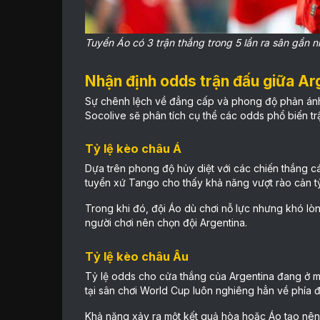
Tuyển Áo có 3 trận thắng trong 5 lần ra sân gần n
Nhận định odds trận đấu giữa Ar
Sự chênh lệch về đẳng cấp và phong độ phản ánh r
Socolive sẽ phân tích cụ thể các odds phổ biến tr
Tỷ lệ kèo châu Á
Dựa trên phong độ hủy diệt với các chiến thắng cá
tuyển xứ Tango cho thấy khả năng vượt rào cản tỷ 
Trong khi đó, đội Áo dù chơi nỗ lực nhưng khó lò
người chơi nên chọn đội Argentina.
Tỷ lệ kèo châu Âu
Tỷ lệ odds cho cửa thắng của Argentina đang ở mứ
tại sân chơi World Cup luôn nghiêng hẳn về phía 
Khả năng xảy ra một kết quả hòa hoặc Áo tạo nên c