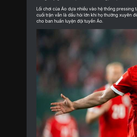
Lối chơi của Áo dựa nhiều vào hệ thống pressing t
cuối trận vẫn là dấu hỏi lớn khi họ thường xuyên đ
cho ban huấn luyện đội tuyển Áo.