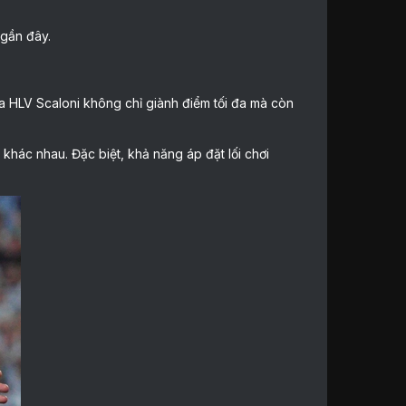
 gần đây.
ủa HLV Scaloni không chỉ giành điểm tối đa mà còn
khác nhau. Đặc biệt, khả năng áp đặt lối chơi