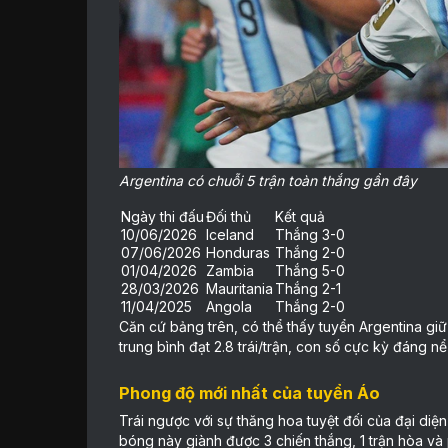
Argentina có chuỗi 5 trận toàn thắng gần đây
Ngày thi đấu
Đối thủ
Kết quả
10/06/2026
Iceland
Thắng 3-0
07/06/2026
Honduras
Thắng 2-0
01/04/2026
Zambia
Thắng 5-0
28/03/2026
Mauritania
Thắng 2-1
11/04/2025
Angola
Thắng 2-0
Căn cứ bảng trên, có thể thấy tuyển Argentina giữ 
trung bình đạt 2.8 trái/trận, con số cực kỳ đáng 
Phong độ mới nhất của tuyển Áo
Trái ngược với sự thăng hoa tuyệt đối của đại diệ
bóng này giành được 3 chiến thắng, 1 trận hòa và p