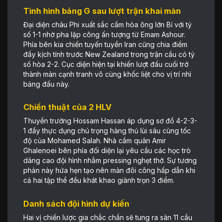
Tình hình bảng G sau lượt trận khai màn
Đại diện châu Phi xuất sắc cầm hòa ông lớn Bỉ với tỷ
số 1-1 nhờ pha lập công ấn tượng từ Emam Ashour.
Phía bên kia chiến tuyến tuyển Iran cũng chia điểm
đầy kịch tính trước New Zealand trong trận cầu có tỷ
số hòa 2-2. Cục diện hiện tại khiến lượt đấu cuối trở
thành màn cạnh tranh vô cùng khốc liệt cho vị trí nhì
bảng đấu này.
Chiến thuật của 2 HLV
Thuyền trưởng Hossam Hassan áp dụng sơ đồ 4-2-3-
1 đầy thực dụng chú trọng hàng thủ lùi sâu cùng tốc
độ của Mohamed Salah. Nhà cầm quân Amir
Ghalenoei bên phía đối diện lại yêu cầu các học trò
dâng cao đội hình nhằm pressing nghẹt thở. Sự tương
phản này hứa hẹn tạo nên màn đôi công hấp dẫn khi
cả hai tập thể đều khát khao giành trọn 3 điểm.
Danh sách đội hình dự kiến
Hai vị chiến lược gia chắc chắn sẽ tung ra sân 11 cầu