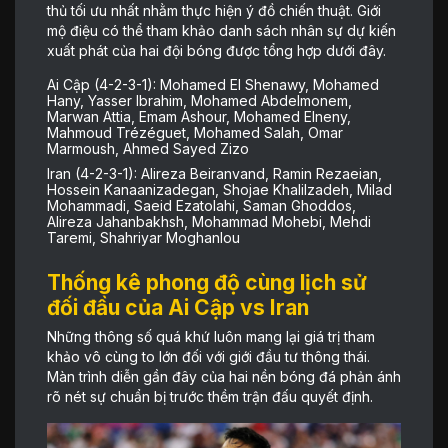
thủ tối ưu nhất nhằm thực hiện ý đồ chiến thuật. Giới
mộ điệu có thể tham khảo danh sách nhân sự dự kiến
xuất phát của hai đội bóng được tổng hợp dưới đây.
Ai Cập (4-2-3-1): Mohamed El Shenawy, Mohamed
Hany, Yasser Ibrahim, Mohamed Abdelmonem,
Marwan Attia, Emam Ashour, Mohamed Elneny,
Mahmoud Trézéguet, Mohamed Salah, Omar
Marmoush, Ahmed Sayed Zizo
Iran (4-2-3-1): Alireza Beiranvand, Ramin Rezaeian,
Hossein Kanaanizadegan, Shojae Khalilzadeh, Milad
Mohammadi, Saeid Ezatolahi, Saman Ghoddos,
Alireza Jahanbakhsh, Mohammad Mohebi, Mehdi
Taremi, Shahriyar Moghanlou
Thống kê phong độ cùng lịch sử
đối đầu của Ai Cập vs Iran
Những thông số quá khứ luôn mang lại giá trị tham
khảo vô cùng to lớn đối với giới đầu tư thông thái.
Màn trình diễn gần đây của hai nền bóng đá phản ánh
rõ nét sự chuẩn bị trước thềm trận đấu quyết định.