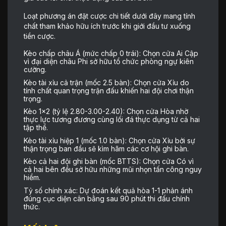
Loạt phương án đặt cược chi tiết dưới đây mang tính
chất tham khảo hữu ích trước khi giới đầu tư xuống
tiền cược.
Kèo chấp châu Á (mức chấp 0 trái): Chọn cửa Ai Cập
vì đại diện châu Phi sở hữu tổ chức phòng ngự kiên
cường.
Kèo tài xỉu cả trận (mốc 2.5 bàn): Chọn cửa Xỉu do
tính chất quan trọng trận đấu khiến hai đội chơi thận
trọng.
Kèo 1×2 (tỷ lệ 2.80-3.00-2.40): Chọn cửa Hòa nhờ
thực lực tương đương cùng lối đá thực dụng từ cả hai
tập thể.
Kèo tài xỉu hiệp 1 (mốc 1.0 bàn): Chọn cửa Xỉu bởi sự
thận trọng ban đầu sẽ kìm hãm các cơ hội ghi bàn.
Kèo cả hai đội ghi bàn (mốc BTTS): Chọn cửa Có vì
cả hai bên đều sở hữu những mũi nhọn tấn công nguy
hiểm.
Tỷ số chính xác: Dự đoán kết quả hòa 1-1 phản ánh
đúng cục diện cân bằng sau 90 phút thi đấu chính
thức.