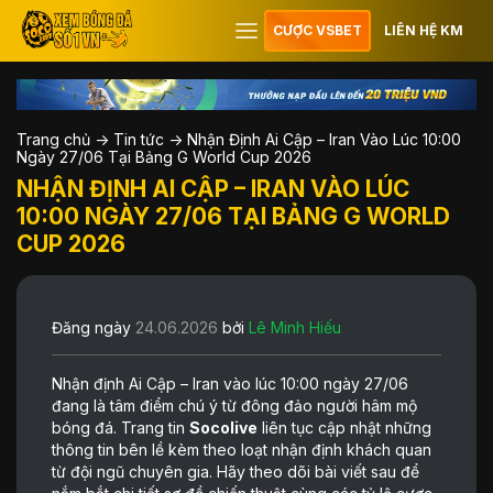
CƯỢC VSBET
LIÊN HỆ KM
Trang chủ
->
Tin tức
->
Nhận Định Ai Cập – Iran Vào Lúc 10:00
Ngày 27/06 Tại Bảng G World Cup 2026
NHẬN ĐỊNH AI CẬP – IRAN VÀO LÚC
10:00 NGÀY 27/06 TẠI BẢNG G WORLD
CUP 2026
Đăng ngày
24.06.2026
bởi
Lê Minh Hiếu
Nhận định Ai Cập – Iran vào lúc 10:00 ngày 27/06
đang là tâm điểm chú ý từ đông đảo người hâm mộ
bóng đá. Trang tin
Socolive
liên tục cập nhật những
thông tin bên lề kèm theo loạt nhận định khách quan
từ đội ngũ chuyên gia. Hãy theo dõi bài viết sau để