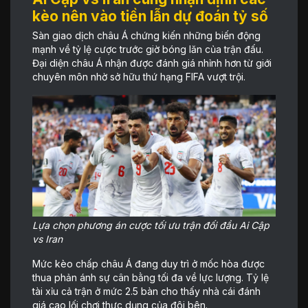
kèo nên vào tiền lẫn dự đoán tỷ số
Sàn giao dịch châu Á chứng kiến những biến động
mạnh về tỷ lệ cược trước giờ bóng lăn của trận đấu.
Đại diện châu Á nhận được đánh giá nhỉnh hơn từ giới
chuyên môn nhờ sở hữu thứ hạng FIFA vượt trội.
Lựa chọn phương án cược tối ưu trận đối đầu Ai Cập
vs Iran
Mức kèo chấp châu Á đang duy trì ở mốc hòa được
thua phản ánh sự cân bằng tối đa về lực lượng. Tỷ lệ
tài xỉu cả trận ở mức 2.5 bàn cho thấy nhà cái đánh
giá cao lối chơi thực dụng của đôi bên.