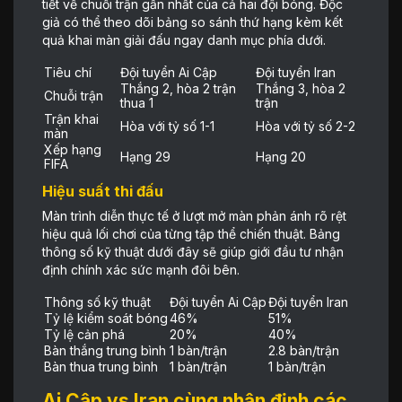
tiết về chuỗi trận gần nhất của cả hai đội bóng. Độc
giả có thể theo dõi bảng so sánh thứ hạng kèm kết
quả khai màn giải đấu ngay danh mục phía dưới.
Tiêu chí
Đội tuyển Ai Cập
Đội tuyển Iran
Thắng 2, hòa 2 trận
Thắng 3, hòa 2
Chuỗi trận
thua 1
trận
Trận khai
Hòa với tỷ số 1-1
Hòa với tỷ số 2-2
màn
Xếp hạng
Hạng 29
Hạng 20
FIFA
Hiệu suất thi đấu
Màn trình diễn thực tế ở lượt mở màn phản ánh rõ rệt
hiệu quả lối chơi của từng tập thể chiến thuật. Bảng
thông số kỹ thuật dưới đây sẽ giúp giới đầu tư nhận
định chính xác sức mạnh đôi bên.
Thông số kỹ thuật
Đội tuyển Ai Cập
Đội tuyển Iran
Tỷ lệ kiểm soát bóng
46%
51%
Tỷ lệ cản phá
20%
40%
Bàn thắng trung bình
1 bàn/trận
2.8 bàn/trận
Bàn thua trung bình
1 bàn/trận
1 bàn/trận
Ai Cập vs Iran cùng nhận định các