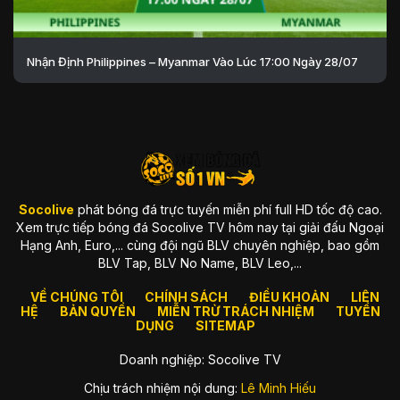
Nhận Định Philippines – Myanmar Vào Lúc 17:00 Ngày 28/07
Socolive
phát bóng đá trực tuyến miễn phí full HD tốc độ cao.
Xem trực tiếp bóng đá Socolive TV hôm nay tại giải đấu Ngoại
Hạng Anh, Euro,... cùng đội ngũ BLV chuyên nghiệp, bao gồm
BLV Tap, BLV No Name, BLV Leo,...
VỀ CHÚNG TÔI
CHÍNH SÁCH
ĐIỀU KHOẢN
LIÊN
HỆ
BẢN QUYỀN
MIỄN TRỪ TRÁCH NHIỆM
TUYỂN
DỤNG
SITEMAP
Doanh nghiệp: Socolive TV
Chịu trách nhiệm nội dung:
Lê Minh Hiếu