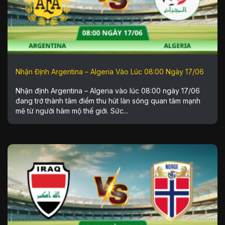
Nhận Định Argentina – Algeria Vào Lúc 08:00 Ngày 17/06
Nhận định Argentina – Algeria vào lúc 08:00 ngày 17/06
đang trở thành tâm điểm thu hút làn sóng quan tâm mạnh
mẽ từ người hâm mộ thế giới. Sức...