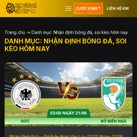
CƯỢC VSBET
LIÊN HỆ KM
Trang chủ
->
Danh mục:
Nhận định bóng đá, soi kèo hôm nay
DANH MỤC:
NHẬN ĐỊNH BÓNG ĐÁ, SOI
KÈO HÔM NAY
Nhận Định Đức – Bờ Biển Ngà Vào Lúc 03:00 Ngày 21/06