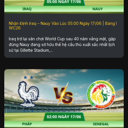
Nhận Định Iraq – Nauy Vào Lúc 05:00 Ngày 17/06 | Bảng I
WC26
Iraq trở lại sân chơi World Cup sau 40 năm vắng mặt, gặp
đúng Nauy đang sở hữu thế hệ cầu thủ xuất sắc nhất lịch
sử tại Gillette Stadium,...