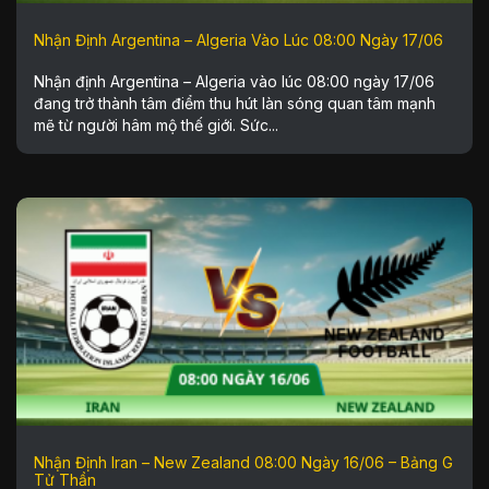
Nhận Định Argentina – Algeria Vào Lúc 08:00 Ngày 17/06
Nhận định Argentina – Algeria vào lúc 08:00 ngày 17/06
đang trở thành tâm điểm thu hút làn sóng quan tâm mạnh
mẽ từ người hâm mộ thế giới. Sức...
Nhận Định Iran – New Zealand 08:00 Ngày 16/06 – Bảng G
Tử Thần