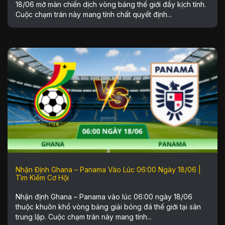
18/06 mở màn chiến dịch vòng bảng thế giới đầy kịch tính.
Cuộc chạm trán này mang tính chất quyết định...
Nhận Định Ghana – Panama Vào Lúc 06:00 Ngày 18/06 |
Tìm Kiếm Cơ Hội
Nhận định Ghana – Panama vào lúc 06:00 ngày 18/06
thuộc khuôn khổ vòng bảng giải bóng đá thế giới tại sân
trung lập. Cuộc chạm trán này mang tính...