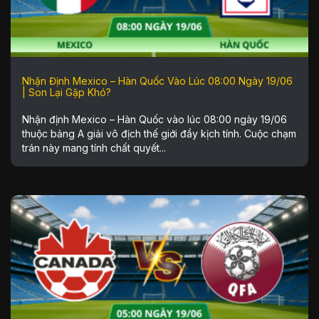
Nhận Định Mexico – Hàn Quốc Vào Lúc 08:00 Ngày 19/06
| Son Lại Gặp Khó?
Nhận định Mexico – Hàn Quốc vào lúc 08:00 ngày 19/06
thuộc bảng A giải vô địch thế giới đầy kịch tính. Cuộc chạm
trán này mang tính chất quyết...