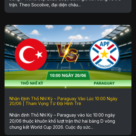
trận. Theo Socolive, đại diện châu...
Nhận Định Thổ Nhĩ Kỳ – Paraguay Vào Lúc 10:00 Ngày
20/06 | Tham Vọng Từ Đội Hình Trẻ
Nhận định Thổ Nhĩ Kỳ – Paraguay vào lúc 10:00 ngày
20/06 thuộc khuôn khổ lượt trận thứ hai bảng D vòng
chung kết World Cup 2026. Cuộc đọ sức...