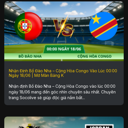
Nhận Định Bồ Đào Nha – Cộng Hòa Congo Vào Lúc 00:00
Ngày 18/06 | Mở Màn Bảng K
Nhận định Bồ Đào Nha – Cộng Hòa Congo vào lúc 00:00
ngày 18/06 mang đến góc nhìn chuyên sâu nhất. Chuyên
trang Socolive sẽ giúp độc giả nắm bắt...