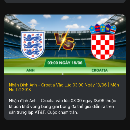
Nhận Định Anh – Croatia Vào Lúc 03:00 Ngày 18/06 | Món
Nợ Từ 2018
Nhận định Anh – Croatia vào lúc 03:00 ngày 18/06 thuộc
khuôn khổ vòng bảng giải bóng đá thế giới diễn ra trên
sân trung lập AT&T. Cuộc chạm trán...