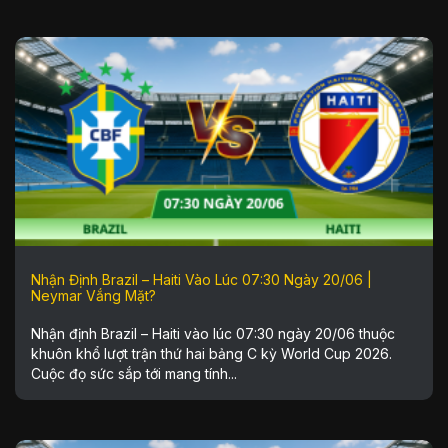
Nhận Định Brazil – Haiti Vào Lúc 07:30 Ngày 20/06 |
Neymar Vắng Mặt?
Nhận định Brazil – Haiti vào lúc 07:30 ngày 20/06 thuộc
khuôn khổ lượt trận thứ hai bảng C kỳ World Cup 2026.
Cuộc đọ sức sắp tới mang tính...