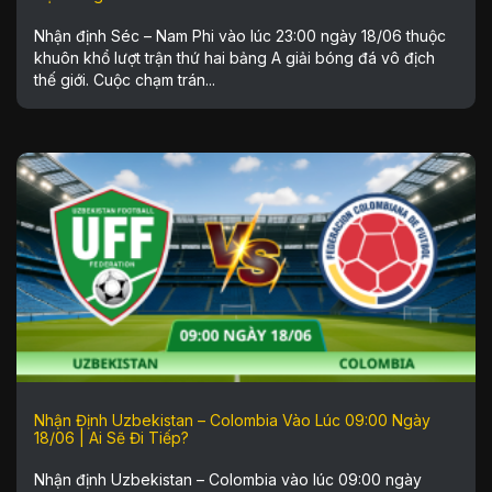
Nhận định Séc – Nam Phi vào lúc 23:00 ngày 18/06 thuộc
khuôn khổ lượt trận thứ hai bảng A giải bóng đá vô địch
thế giới. Cuộc chạm trán...
Nhận Định Uzbekistan – Colombia Vào Lúc 09:00 Ngày
18/06 | Ai Sẽ Đi Tiếp?
Nhận định Uzbekistan – Colombia vào lúc 09:00 ngày