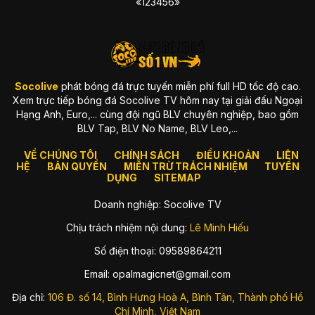
«
1
2
3
4
5
6
»
Socolive
phát bóng đá trực tuyến miễn phí full HD tốc độ cao.
Xem trực tiếp bóng đá Socolive TV hôm nay tại giải đấu Ngoại
Hạng Anh, Euro,... cùng đội ngũ BLV chuyên nghiệp, bao gồm
BLV Tap, BLV No Name, BLV Leo,...
VỀ CHÚNG TÔI
CHÍNH SÁCH
ĐIỀU KHOẢN
LIÊN
HỆ
BẢN QUYỀN
MIỄN TRỪ TRÁCH NHIỆM
TUYỂN
DỤNG
SITEMAP
Doanh nghiệp: Socolive TV
Chịu trách nhiệm nội dung:
Lê Minh Hiếu
Số điện thoại: 09589864211
Email:
opalmagicnet@gmail.com
Địa chỉ:
106 Đ. số 14, Bình Hưng Hoà A, Bình Tân, Thành phố Hồ
Chí Minh, Việt Nam