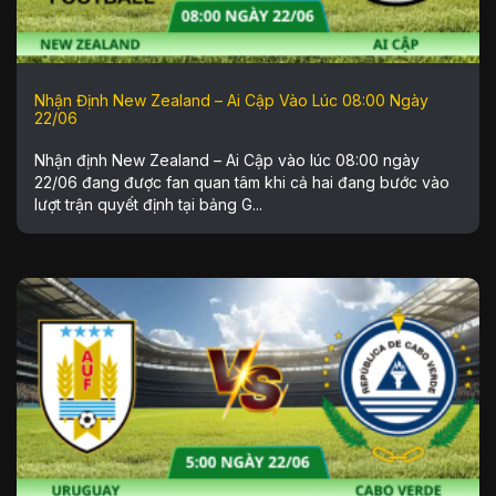
Nhận Định New Zealand – Ai Cập Vào Lúc 08:00 Ngày
22/06
Nhận định New Zealand – Ai Cập vào lúc 08:00 ngày
22/06 đang được fan quan tâm khi cả hai đang bước vào
lượt trận quyết định tại bảng G...