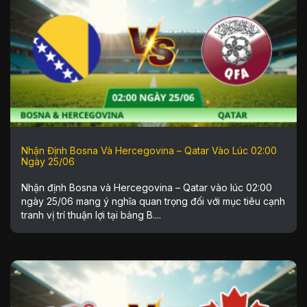
Nhận Định Bosna Và Hercegovina – Qatar Vào Lúc 02:00
Ngày 25/06
Nhận định Bosna và Hercegovina – Qatar vào lúc 02:00
ngày 25/06 mang ý nghĩa quan trọng đối với mục tiêu cạnh
tranh vị trí thuận lợi tại bảng B....