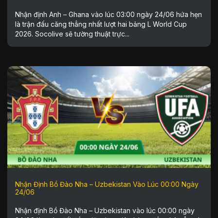
Nhận định Anh – Ghana vào lúc 03:00 ngày 24/06 hứa hẹn
là trận đấu căng thẳng nhất lượt hai bảng L World Cup
2026. Socolive sẽ tường thuật trực...
Nhận Định Bồ Đào Nha – Uzbekistan Vào Lúc 00:00 Ngày
24/06
Nhận định Bồ Đào Nha – Uzbekistan vào lúc 00:00 ngày