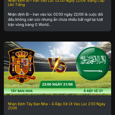
Nhận Định Bỉ – Iran Vào Lúc 02:00 Ngày 22/06: Đẳng Cấp
Lên Tiếng
Nhận định Bỉ – Iran vào lúc 02:00 ngày 22/06 là cuộc đối
đầu không cân sức nhưng ẩn chứa nhiều bất ngờ tại lượt
trận vòng bảng G World...
Nhận Định Tây Ban Nha – Ả Rập Xê Út Vào Lúc 2:00 Ngày
21/06